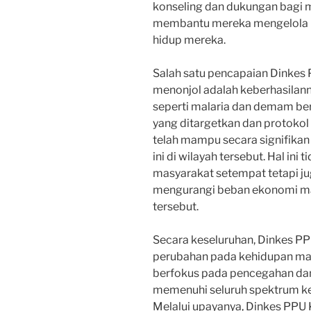
konseling dan dukungan bagi m
membantu mereka mengelola k
hidup mereka.
Salah satu pencapaian Dinkes 
menonjol adalah keberhasilan
seperti malaria dan demam be
yang ditargetkan dan protokol 
telah mampu secara signifikan
ini di wilayah tersebut. Hal in
masyarakat setempat tetapi 
mengurangi beban ekonomi mas
tersebut.
Secara keseluruhan, Dinkes P
perubahan pada kehidupan mas
berfokus pada pencegahan da
memenuhi seluruh spektrum ke
Melalui upayanya, Dinkes PP