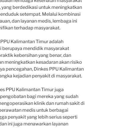
 adalah lembaga kesehatan masyarakat
a, yang berdedikasi untuk meningkatkan
penduduk setempat. Melalui kombinasi
uan, dan layanan medis, lembaga ini
fikan terhadap masyarakat.
s PPU Kalimantan Timur adalah
ni berupaya mendidik masyarakat
praktik kebersihan yang benar, dan
gan meningkatkan kesadaran akan risiko
nya pencegahan, Dinkes PPU Kalimantan
gka kejadian penyakit di masyarakat.
kes PPU Kalimantan Timur juga
 pengobatan bagi mereka yang sudah
i mengoperasikan klinik dan rumah sakit di
perawatan medis untuk berbagai
ngga penyakit yang lebih serius seperti
dan ini juga menawarkan layanan