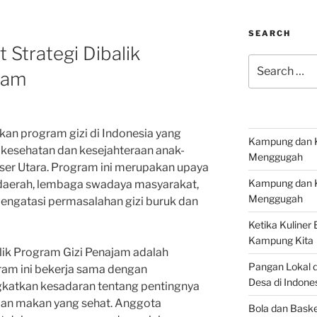
SEARCH
 Strategi Dibalik
Search
jam
for:
an program gizi di Indonesia yang
Kampung dan Ke
 kesehatan dan kesejahteraan anak-
Menggugah
ser Utara. Program ini merupakan upaya
Kampung dan Ke
 daerah, lembaga swadaya masyarakat,
Menggugah
engatasi permasalahan gizi buruk dan
Ketika Kuliner
Kampung Kita
alik Program Gizi Penajam adalah
Pangan Lokal 
ram ini bekerja sama dengan
Desa di Indone
gkatkan kesadaran tentang pentingnya
aan makan yang sehat. Anggota
Bola dan Baske