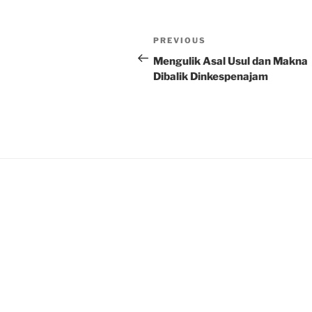
Post
Previous
PREVIOUS
navigation
Post
Mengulik Asal Usul dan Makna
Dibalik Dinkespenajam