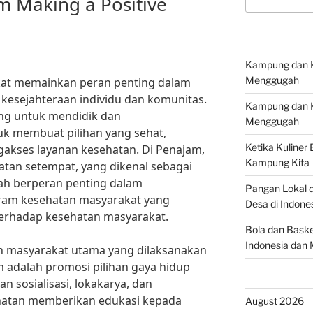
 Making a Positive
for:
Kampung dan Ke
Menggugah
at memainkan peran penting dalam
kesejahteraan individu dan komunitas.
Kampung dan Ke
ng untuk mendidik dan
Menggugah
k membuat pilihan yang sehat,
Ketika Kuliner
akses layanan kesehatan. Di Penajam,
Kampung Kita
tan setempat, yang dikenal sebagai
lah berperan penting dalam
Pangan Lokal 
ram kesehatan masyarakat yang
Desa di Indone
erhadap kesehatan masyarakat.
Bola dan Baske
Indonesia dan 
n masyarakat utama yang dilaksanakan
 adalah promosi pilihan gaya hidup
an sosialisasi, lokakarya, dan
atan memberikan edukasi kepada
August 2026