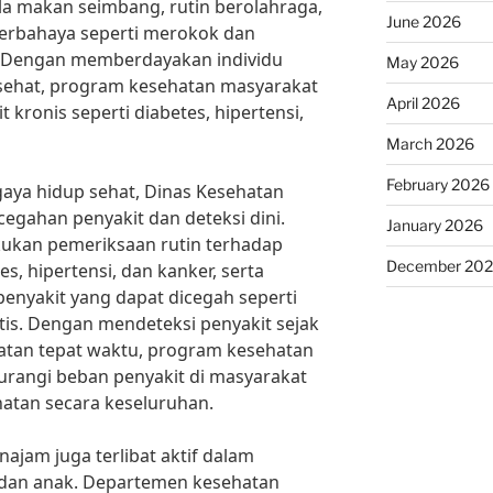
a makan seimbang, rutin berolahraga,
June 2026
erbahaya seperti merokok dan
. Dengan memberdayakan individu
May 2026
sehat, program kesehatan masyarakat
April 2026
ronis seperti diabetes, hipertensi,
March 2026
February 2026
gaya hidup sehat, Dinas Kesehatan
egahan penyakit dan deteksi dini.
January 2026
ukan pemeriksaan rutin terhadap
December 20
s, hipertensi, dan kanker, serta
enyakit yang dapat dicegah seperti
tis. Dengan mendeteksi penyakit sejak
tan tepat waktu, program kesehatan
angi beban penyakit di masyarakat
atan secara keseluruhan.
najam juga terlibat aktif dalam
 dan anak. Departemen kesehatan