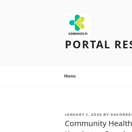
Skip
to
content
PORTAL RE
Home
POSTED
JANUARY 1, 2026
BY
GACORKA
ON
Community Health