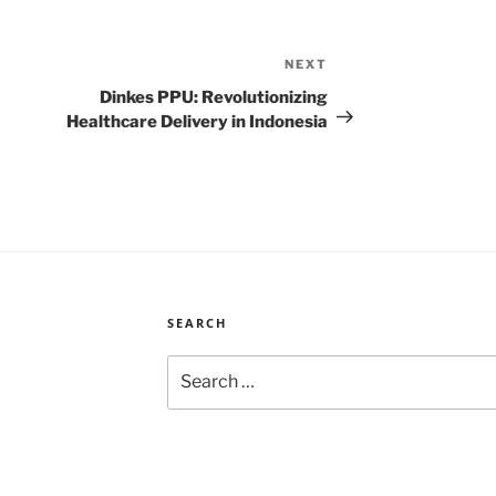
NEXT
Next
Post
Dinkes PPU: Revolutionizing
Healthcare Delivery in Indonesia
SEARCH
Search
for: