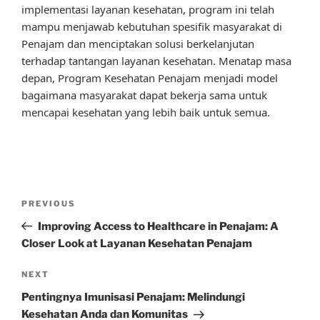
implementasi layanan kesehatan, program ini telah
mampu menjawab kebutuhan spesifik masyarakat di
Penajam dan menciptakan solusi berkelanjutan
terhadap tantangan layanan kesehatan. Menatap masa
depan, Program Kesehatan Penajam menjadi model
bagaimana masyarakat dapat bekerja sama untuk
mencapai kesehatan yang lebih baik untuk semua.
Post
Previous
PREVIOUS
navigation
Post
Improving Access to Healthcare in Penajam: A
Closer Look at Layanan Kesehatan Penajam
Next
NEXT
Post
Pentingnya Imunisasi Penajam: Melindungi
Kesehatan Anda dan Komunitas