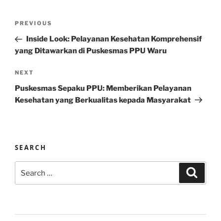
Post
Previous
PREVIOUS
navigation
Post
Inside Look: Pelayanan Kesehatan Komprehensif
yang Ditawarkan di Puskesmas PPU Waru
Next
NEXT
Post
Puskesmas Sepaku PPU: Memberikan Pelayanan
Kesehatan yang Berkualitas kepada Masyarakat
SEARCH
Search
Search
for: